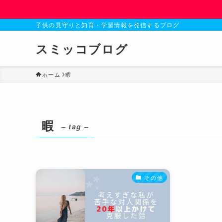
子供の見守りと知育・学習情報を発信するブログ
スミッコブログ
ホーム
暇
暇
– tag –
その他