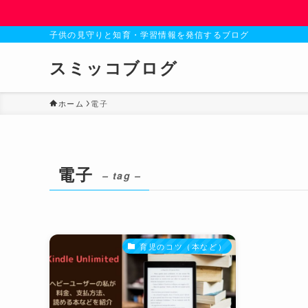
子供の見守りと知育・学習情報を発信するブログ
スミッコブログ
ホーム
電子
電子
– tag –
育児のコツ（本など）