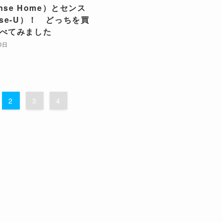
ense Home）とセンス
nse-U）！ どっちを買
べてみました
0日
2
3
4