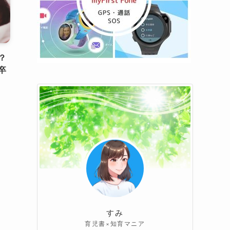
？
卒
すみ
育児書×知育マニア