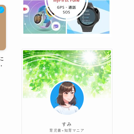
）
に
・
すみ
育児書×知育マニア