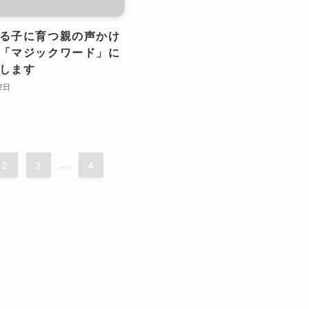
る子に育つ親の声かけ
「マジックワード」に
します
2日
2
3
...
4