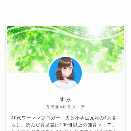
すみ
育児書×知育マニア
40代ワーママブロガー。夫と小学生兄妹の4人暮
らし。読んだ育児書は100冊以上の知育マニア。