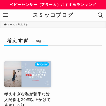
ベビーセンサー（アラーム）おすすめランキング
スミッコブログ
ホーム
考えすぎ
考えすぎ
– tag –
その他
考えすぎな私が苦手な対
人関係を20年以上かけて
克服した話