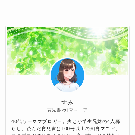
すみ
育児書×知育マニア
40代ワーママブロガー。夫と小学生兄妹の4人暮
らし。読んだ育児書は100冊以上の知育マニア。