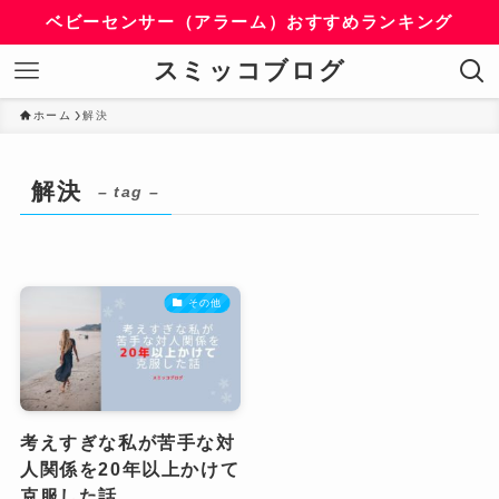
ベビーセンサー（アラーム）おすすめランキング
スミッコブログ
ホーム
解決
解決
– tag –
その他
考えすぎな私が苦手な対
人関係を20年以上かけて
克服した話