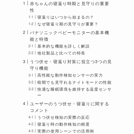
赤ちゃんの寝返り時期と見守りの重要
性
寝返りはいつから始まるの？
なぜ寝返り期の見守りが重要？
パナソニックベビーモニターの基本機
能と特徴
基本的な機能を詳しく解説
他社製品と比べての特長
うつ伏せ・寝返り対策に役立つ3つの見
守り機能
高性能な動作検知センサーの実力
暗闇でも見守れるナイトモードの性能
快適な睡眠環境を維持する温度センサ
ー
ユーザーのうつ伏せ・寝返りに関する
コメント
うつ伏せ検知の実際の反応
寝返り時の動作検知の精度
実際の使用シーンでの活用例