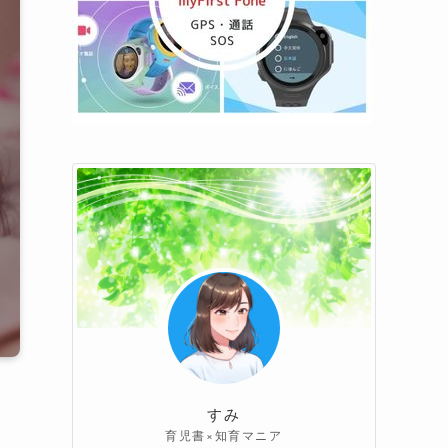
すみ
育児書×知育マニア