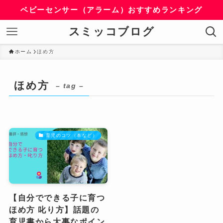
ベビーセンサー（アラーム）おすすめランキング
スミッコブログ
ホーム
ほめ方
ほめ方
– tag –
育児のコツ（本など）
【自分でできる子に育つ
ほめ方 叱り方】話題の
育児書から大事なポイン