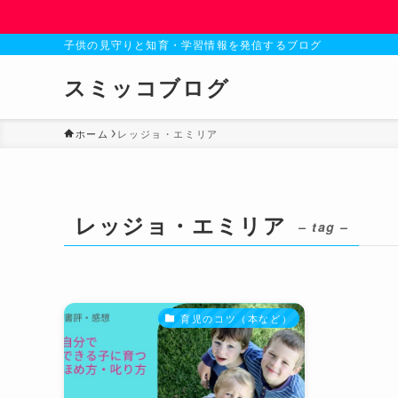
子供の見守りと知育・学習情報を発信するブログ
スミッコブログ
ホーム
レッジョ・エミリア
レッジョ・エミリア
– tag –
育児のコツ（本など）