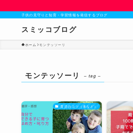
子供の見守りと知育・学習情報を発信するブログ
スミッコブログ
ホーム
モンテッソーリ
モンテッソーリ
– tag –
育児のコツ（本など）