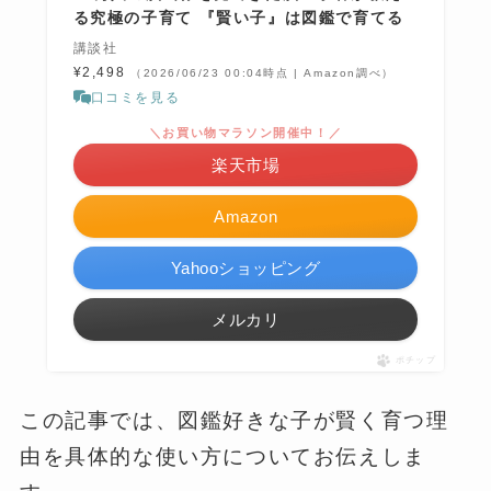
る究極の子育て 『賢い子』は図鑑で育てる
講談社
¥2,498
（2026/06/23 00:04時点 | Amazon調べ）
口コミを見る
＼お買い物マラソン開催中！／
楽天市場
Amazon
Yahooショッピング
メルカリ
ポチップ
この記事では、図鑑好きな子が賢く育つ理
由を具体的な使い方についてお伝えしま