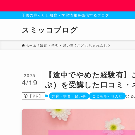
子供の見守りと知育・学習情報を発信するブログ
スミッコブログ
ホーム
知育・学習・習い事
こどもちゃれんじ
【途中でやめた経験有】
2025
4/19
ぷ）を受講した口コミ・
【PR】
知育・学習・習い事
こどもちゃれんじ
2