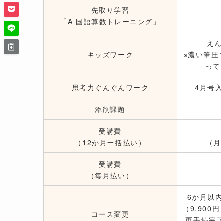
先取り学習
「AI国語算数トレーニング」
え
キッズワーク
※濃い筆圧
って
思考力ぐんぐんワーク
4月号
添削課題
受講費
（12か月一括払い）
（月
受講費
（毎月払い）
6か月以
（9,90
コース変更
更手続完