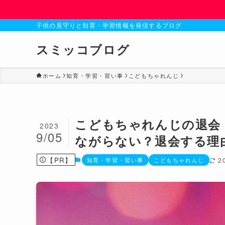
子供の見守りと知育・学習情報を発信するブログ
スミッコブログ
ホーム
知育・学習・習い事
こどもちゃれんじ
こどもちゃれんじの退会
2023
9/05
ながらない？退会する理
【PR】
知育・学習・習い事
こどもちゃれんじ
2