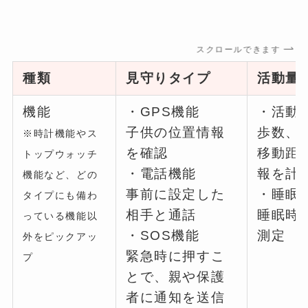
スクロールできます
種類
見守りタイプ
活動量
機能
・GPS機能
・活動
子供の位置情報
歩数、
※時計機能やス
を確認
移動距
トップウォッチ
・電話機能
報を計
機能など、どの
事前に設定した
・睡眠
タイプにも備わ
相手と通話
睡眠時
っている機能以
・SOS機能
測定
外をピックアッ
緊急時に押すこ
プ
とで、親や保護
者に通知を送信