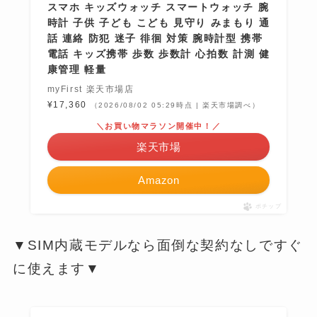
スマホ キッズウォッチ スマートウォッチ 腕
時計 子供 子ども こども 見守り みまもり 通
話 連絡 防犯 迷子 徘徊 対策 腕時計型 携帯
電話 キッズ携帯 歩数 歩数計 心拍数 計測 健
康管理 軽量
myFirst 楽天市場店
¥17,360
（2026/08/02 05:29時点 | 楽天市場調べ）
＼お買い物マラソン開催中！／
楽天市場
Amazon
ポチップ
▼SIM内蔵モデルなら面倒な契約なしですぐ
に使えます▼